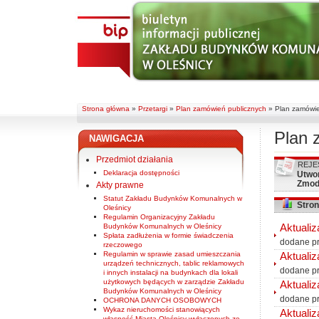
Strona główna
»
Przetargi
»
Plan zamówień publicznych
»
Plan zamówie
Plan 
NAWIGACJA
Przedmiot działania
REJE
Deklaracja dostępności
Utwo
Zmod
Akty prawne
Statut Zakładu Budynków Komunalnych w
Stron
Oleśnicy
Regulamin Organizacyjny Zakładu
Budynków Komunalnych w Oleśnicy
Aktualiz
Spłata zadłużenia w formie świadczenia
dodane p
rzeczowego
Regulamin w sprawie zasad umieszczania
Aktuali
urządzeń technicznych, tablic reklamowych
dodane p
i innych instalacji na budynkach dla lokali
użytkowych będących w zarządzie Zakładu
Aktualiz
Budynków Komunalnych w Oleśnicy
dodane p
OCHRONA DANYCH OSOBOWYCH
Wykaz nieruchomości stanowiących
Aktuali
własność Miasta Oleśnicy wyłączonych ze