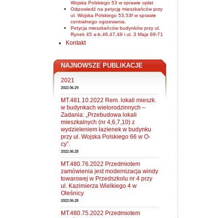
Wojska Polskiego 53 w sprawie opłat
Odpowiedź na petycję mieszkańców przy
ul. Wojska Polskiego 53,53f w sprawie
centralnego ogrzewania.
Petycja mieszkańców budynków przy ul.
Rynek 45 a-b,46,47,48 i ul. 3 Maja 69-71
Kontakt
NAJNOWSZE PUBLIKACJE
2021
2022.06.29
MT.481.10.2022 Rem. lokali mieszk.
w budynkach wielorodzinnych –
Zadania: „Przebudowa lokali
mieszkalnych (nr 4,6,7,10) z
wydzieleniem łazienek w budynku
przy ul. Wojska Polskiego 66 w O-
cy”.
2022.06.28
MT.480.76.2022 Przedmiotem
zamówienia jest modernizacja windy
towarowej w Przedszkolu nr 4 przy
ul. Kazimierza Wielkiego 4 w
Oleśnicy
2022.06.28
MT.480.75.2022 Przedmiotem