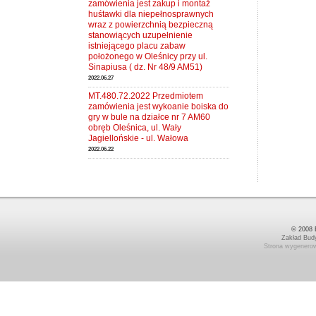
zamówienia jest zakup i montaż
huśtawki dla niepełnosprawnych
wraz z powierzchnią bezpieczną
stanowiących uzupełnienie
istniejącego placu zabaw
położonego w Oleśnicy przy ul.
Sinapiusa ( dz. Nr 48/9 AM51)
2022.06.27
MT.480.72.2022 Przedmiotem
zamówienia jest wykoanie boiska do
gry w bule na działce nr 7 AM60
obręb Oleśnica, ul. Wały
Jagiellońskie - ul. Wałowa
2022.06.22
© 2008 B
Zakład Bud
Strona wygenerow