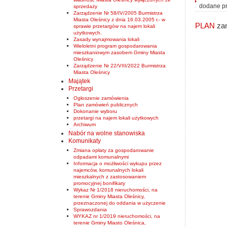
dodane p
sprzedaży
Zarządzenie Nr 58/IV/2005 Burmistrza
Miasta Oleśnicy z dnia 16.03.2005 r.- w
PLAN
zam
sprawie przetargów na najem lokali
użytkowych.
Zasady wynajmowania lokali
Wieloletni program gospodarowania
mieszkaniowym zasobem Gminy Miasta
Oleśnicy
Zarządzenie Nr 22/VIII/2022 Burmistrza
Miasta Oleśnicy
Majątek
Przetargi
Ogłoszenie zamówienia
Plan zamówień publicznych
Dokonanie wyboru
przetargi na najem lokali użytkowych
Archiwum
Nabór na wolne stanowiska
Komunikaty
Zmiana opłaty za gospodarowanie
odpadami komunalnymi
Informacja o możliwości wykupu przez
najemców, komunalnych lokali
mieszkalnych z zastosowaniem
promocyjnej bonifikaty
Wykaz Nr 1/2018 nieruchomości, na
terenie Gminy Miasta Oleśnicy,
przeznaczonej do oddania w użyczenie
Sprawozdania
WYKAZ nr 1/2019 nieruchomości, na
terenie Gminy Miasto Oleśnica,