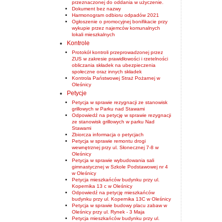
przeznaczonej do oddania w użyczenie.
Dokument bez nazwy
Harmonogram odbioru odpadów 2021
Ogłoszenie o promocyjnej bonifikacie przy
wykupie przez najemców komunalnych
lokali mieszkalnych
Kontrole
Protokół kontroli przeprowadzonej przez
ZUS w zakresie prawidłowości i rzetelności
obliczania składek na ubezpieczenia
społeczne oraz innych składek
Kontrola Państwowej Straż Pożarnej w
Oleśnicy
Petycje
Petycja w sprawie rezygnacji ze stanowisk
grillowych w Parku nad Stawami
Odpowiedź na petycję w sprawie rezygnacji
ze stanowisk grillowych w parku Nad
Stawami
Zbiorcza informacja o petycjach
Petycja w sprawie remontu drogi
wewnętrznej przy ul. Słonecznej 7-8 w
Oleśnicy
Petycja w sprawie wybudowania sali
gimnastycznej w Szkole Podstawowej nr 4
w Oleśnicy
Petycja mieszkańców budynku przy ul.
Kopernika 13 c w Oleśnicy
Odpowiedź na petycję mieszkańców
budynku przy ul. Kopernika 13C w Oleśnicy
Petycja w sprawie budowy placu zabaw w
Oleśnicy przy ul. Rynek - 3 Maja
Petycja mieszkańców budynku przy ul.