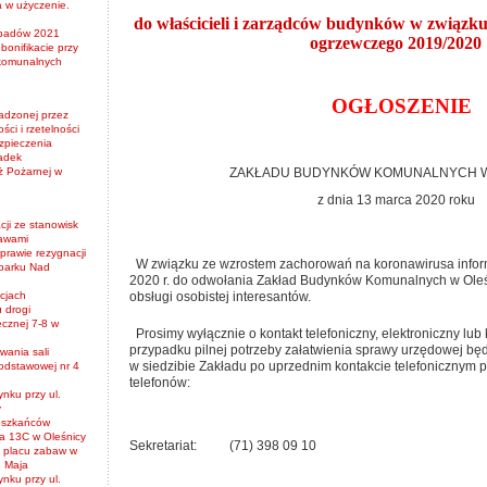
 w użyczenie.
do właścicieli i zarz
ą
dców budynków w zwi
ą
zku
padów 2021
ogrzewczego 2019/2020
bonifikacie przy
komunalnych
OGŁOSZENIE
wadzonej przez
ci i rzetelności
zpieczenia
ładek
ZAKŁADU BUDYNKÓW KOMUNALNYCH W
ż Pożarnej w
z dnia 13 marca 2020 roku
cji ze stanowisk
tawami
prawie rezygnacji
W związku ze wzrostem zachorowań na koronawirusa inform
 parku Nad
2020 r. do odwołania Zakład Budynków Komunalnych w Oleśn
obsługi osobistej interesantów.
ycjach
 drogi
ecznej 7-8 w
Prosimy wyłącznie o kontakt telefoniczny, elektroniczny lu
przypadku pilnej potrzeby załatwienia sprawy urzędowej bę
wania sali
w siedzibie Zakładu po uprzednim kontakcie telefonicznym
odstawowej nr 4
telefonów:
nku przy ul.
y
eszkańców
ka 13C w Oleśnicy
Sekretariat: (71) 398 09 10
y placu zabaw w
3 Maja
nku przy ul.