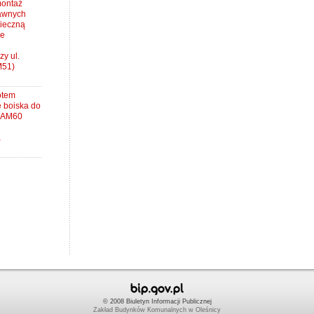
montaż
rawnych
pieczną
ie
y ul.
M51)
otem
 boiska do
7 AM60
a
© 2008 Biuletyn Informacji Publicznej
Zakład Budynków Komunalnych w Oleśnicy