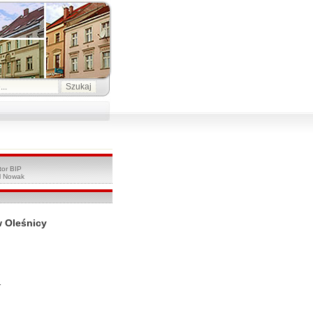
tor BIP
l Nowak
 Oleśnicy
1