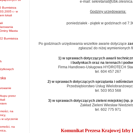
e-mail: sekretariat@zbk.olesnica
5 Burmistrza
Godziny urzędowania:
03.2005 r.- w
em lokali
poniedziałek - piątek w godzinach od 7:3
li
darowania
Gminy Miasta
22 Burmistrza
Po godzinach urzędowania wszelkie awarie dotyczące
za
zgłaszać do niżej wymienionych fi
1) w sprawach dotyczących awarii technicz
ch
i budynkach oraz na terenach i podw
Firma Handlowo-Usługowa HYDROTECH Stani
 użytkowych
tel. 604 457 267
iska
2) w sprawach dotyczących sprzątania i odśnieżan
Przedsiębiorstwo Usług Wielobranżowych
arowanie
tel. 503 953 568
ykupu przez
kali
3) w sprawach dotyczących zieleni miejskiej (np.
aniem
Zakład Zieleni Wiesław Niedziels
tel. 602 775 971
mości, na
nicy,
a w użyczenie
omości, na
Komunikat Prezesa Krajowej Izby 
nica,