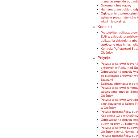
przeznaczonej do oddania
Dokument bez nazwy
Harmonogram odbioru od
Ogłoszenie o promocyjnej 
wykupie przez najemców 
lokali mieszkalnych
Kontrole
Protokół kontroli przepro
ZUS w zakresie prawidłowoś
obliczania składek na ube
społeczne oraz innych sk
Kontrola Państwowej Stra
Oleśnicy
Petycje
Petycja w sprawie rezygna
grillowych w Parku nad S
Odpowiedź na petycję w s
ze stanowisk grillowych w
Stawami
Zbiorcza informacja o pet
Petycja w sprawie remontu
wewnętrznej przy ul. Słon
Oleśnicy
Petycja w sprawie wybudo
gimnastycznej w Szkole P
w Oleśnicy
Petycja mieszkańców budy
Kopernika 13 c w Oleśnic
Odpowiedź na petycję mi
budynku przy ul. Koperni
Petycja w sprawie budow
Oleśnicy przy ul. Rynek - 
Petycja mieszkańców budy