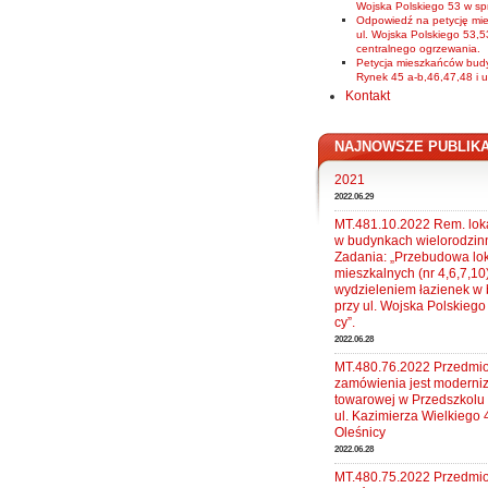
Wojska Polskiego 53 w sp
Odpowiedź na petycję mi
ul. Wojska Polskiego 53,5
centralnego ogrzewania.
Petycja mieszkańców budy
Rynek 45 a-b,46,47,48 i u
Kontakt
NAJNOWSZE PUBLIK
2021
2022.06.29
MT.481.10.2022 Rem. loka
w budynkach wielorodzin
Zadania: „Przebudowa lok
mieszkalnych (nr 4,6,7,10
wydzieleniem łazienek w
przy ul. Wojska Polskiego
cy”.
2022.06.28
MT.480.76.2022 Przedmi
zamówienia jest moderni
towarowej w Przedszkolu 
ul. Kazimierza Wielkiego 
Oleśnicy
2022.06.28
MT.480.75.2022 Przedmi