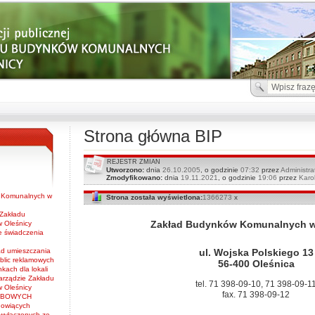
Strona główna BIP
REJESTR ZMIAN
Utworzono:
dnia
26.10.2005
, o godzinie
07:32
przez
Administra
Zmodyfikowano:
dnia
19.11.2021
, o godzinie
19:06
przez
Karo
w Komunalnych w
Strona została wyświetlona:
1366273
x
 Zakładu
Zakład Budynków Komunalnych w
 Oleśnicy
e świadczenia
ul. Wojska Polskiego 13
ad umieszczania
blic reklamowych
56-400 Oleśnica
nkach dla lokali
arządzie Zakładu
tel. 71 398-09-10, 71 398-09-1
 Oleśnicy
fax. 71 398-09-12
OBOWYCH
nowiących
 wyłączonych ze