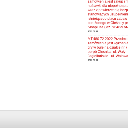
zamówienia jest zakup i 
huśtawki dla niepełnosp
wraz z powierzchnią bez
stanowiących uzupełnien
istniejącego placu zabaw
położonego w Oleśnicy prz
Sinapiusa ( dz. Nr 48/9 A
2022.06.27
MT.480.72.2022 Przedmi
zamówienia jest wykoanie
gry w bule na działce nr 
obręb Oleśnica, ul. Wały
Jagiellońskie - ul. Wałow
2022.06.22