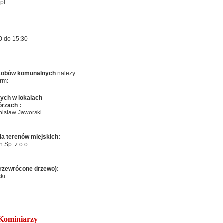
.pl
0
do 15
:30
sobów komunalnych
należy
rm:
nych w lokalach
órzach :
sław Jaworski
ia terenów miejskich:
 Sp. z o.o.
 przewrócone drzewo):
ki
Kominiarzy