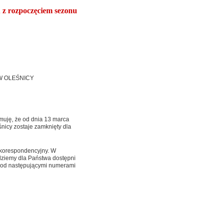
 z rozpocz
ę
ciem sezonu
 OLEŚNICY
uję, że od dnia 13 marca
icy zostaje zamknięty dla
b korespondencyjny. W
dziemy dla Państwa dostępni
 pod następującymi numerami