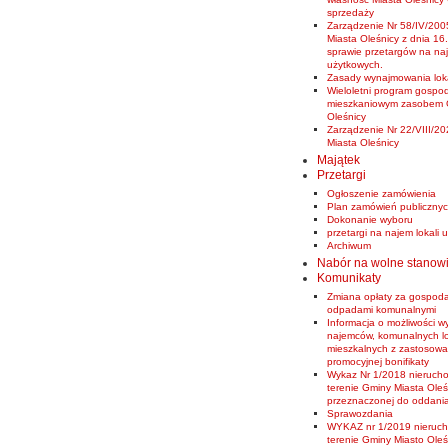
sprzedaży
Zarządzenie Nr 58/IV/200
Miasta Oleśnicy z dnia 16.
sprawie przetargów na naj
użytkowych.
Zasady wynajmowania loka
Wieloletni program gospo
mieszkaniowym zasobem 
Oleśnicy
Zarządzenie Nr 22/VIII/20
Miasta Oleśnicy
Majątek
Przetargi
Ogłoszenie zamówienia
Plan zamówień publiczny
Dokonanie wyboru
przetargi na najem lokali
Archiwum
Nabór na wolne stanow
Komunikaty
Zmiana opłaty za gospod
odpadami komunalnymi
Informacja o możliwości w
najemców, komunalnych lo
mieszkalnych z zastosow
promocyjnej bonifikaty
Wykaz Nr 1/2018 nierucho
terenie Gminy Miasta Oleś
przeznaczonej do oddani
Sprawozdania
WYKAZ nr 1/2019 nieruch
terenie Gminy Miasto Oleś