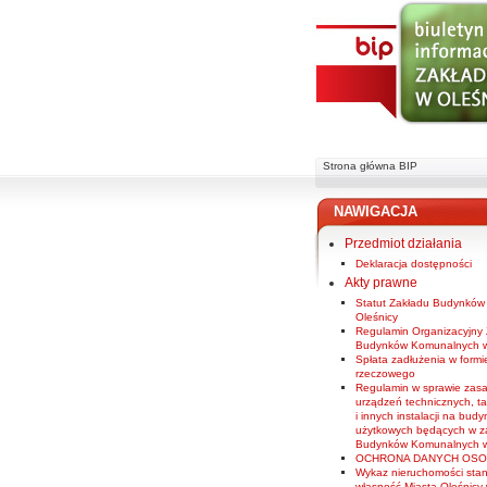
Strona główna BIP
NAWIGACJA
Przedmiot działania
Deklaracja dostępności
Akty prawne
Statut Zakładu Budynkó
Oleśnicy
Regulamin Organizacyjny
Budynków Komunalnych w
Spłata zadłużenia w formi
rzeczowego
Regulamin w sprawie zas
urządzeń technicznych, ta
i innych instalacji na budy
użytkowych będących w z
Budynków Komunalnych w
OCHRONA DANYCH OS
Wykaz nieruchomości sta
własność Miasta Oleśnicy