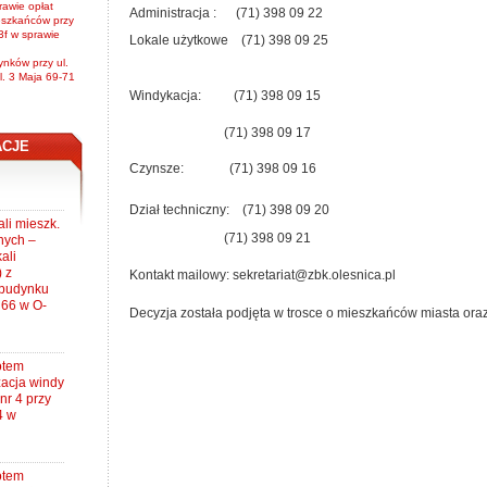
rawie opłat
Administracja : (71) 398 09 22
eszkańców przy
3f w sprawie
Lokale użytkowe (71) 398 09 25
nków przy ul.
l. 3 Maja 69-71
Windykacja: (71) 398 09 15
(71) 398 09 17
ACJE
Czynsze: (71) 398 09 16
Dział techniczny: (71) 398 09 20
li mieszk.
(71) 398 09 21
nych –
ali
) z
Kontakt mailowy: sekretariat@zbk.olesnica.pl
 budynku
 66 w O-
Decyzja została podjęta w trosce o mieszkańców miasta ora
otem
zacja windy
nr 4 przy
4 w
otem