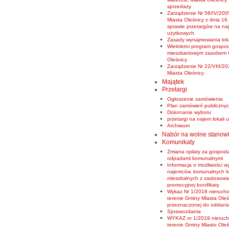
sprzedaży
Zarządzenie Nr 58/IV/200
Miasta Oleśnicy z dnia 16.
sprawie przetargów na naj
użytkowych.
Zasady wynajmowania loka
Wieloletni program gospo
mieszkaniowym zasobem 
Oleśnicy
Zarządzenie Nr 22/VIII/20
Miasta Oleśnicy
Majątek
Przetargi
Ogłoszenie zamówienia
Plan zamówień publiczny
Dokonanie wyboru
przetargi na najem lokali
Archiwum
Nabór na wolne stanow
Komunikaty
Zmiana opłaty za gospod
odpadami komunalnymi
Informacja o możliwości w
najemców, komunalnych lo
mieszkalnych z zastosow
promocyjnej bonifikaty
Wykaz Nr 1/2018 nierucho
terenie Gminy Miasta Oleś
przeznaczonej do oddani
Sprawozdania
WYKAZ nr 1/2019 nieruch
terenie Gminy Miasto Oleś