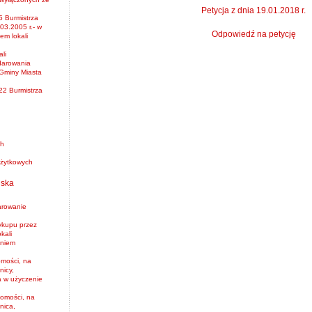
Petycja z dnia 19.01.2018 r.
5 Burmistrza
03.2005 r.- w
Odpowiedź na petycję
em lokali
li
darowania
Gminy Miasta
22 Burmistrza
ch
 użytkowych
iska
arowanie
ykupu przez
kali
aniem
mości, na
nicy,
a w użyczenie
omości, na
nica,