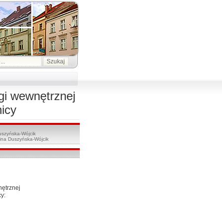
gi wewnętrznej
nicy
uszyńska-Wójcik
ina Duszyńska-Wójcik
ętrznej
y: