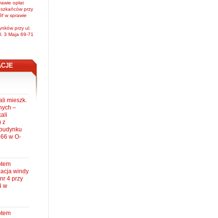
rawie opłat
eszkańców przy
3f w sprawie
nków przy ul.
l. 3 Maja 69-71
ACJE
li mieszk.
nych –
ali
) z
 budynku
 66 w O-
otem
zacja windy
nr 4 przy
4 w
otem