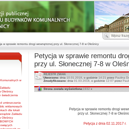
ja w sprawie remontu drogi wewnętrznej przy ul. Słonecznej 7-8 w Oleśnicy
Petycja w sprawie remontu dro
przy ul. Słonecznej 7-8 w Oleś
REJESTR ZMIAN
Utworzono:
dnia
10.01.2018
, o godzinie
14:21
przez
Paulina D
w Komunalnych w
Zmodyfikowano:
dnia
01.03.2018
, o godzinie
12:07
przez
Paul
 Zakładu
Strona została wyświetlona:
1932
x
 Oleśnicy
e świadczenia
ad umieszczania
blic reklamowych
Petycja w sprawie remontu drogi wewn
nkach dla lokali
przy ul. Słonecznej 7-8 w Oleśnic
arządzie Zakładu
 Oleśnicy
OBOWYCH
Petycja z dnia 02.11.2017 r.
nowiących
 wyłączonych ze