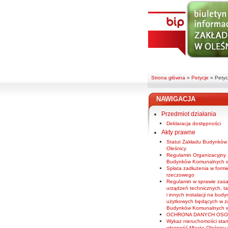
Strona główna
»
Petycje
»
Petyc
NAWIGACJA
Przedmiot działania
Deklaracja dostępności
Akty prawne
Statut Zakładu Budynkó
Oleśnicy
Regulamin Organizacyjny
Budynków Komunalnych w
Spłata zadłużenia w formi
rzeczowego
Regulamin w sprawie zas
urządzeń technicznych, ta
i innych instalacji na budy
użytkowych będących w z
Budynków Komunalnych w
OCHRONA DANYCH OS
Wykaz nieruchomości sta
własność Miasta Oleśnicy