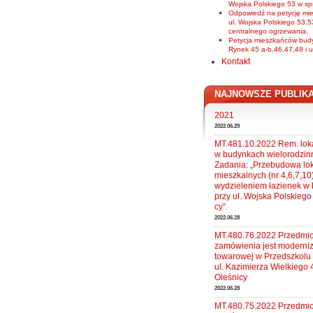
Wojska Polskiego 53 w sp
Odpowiedź na petycję mi
ul. Wojska Polskiego 53,5
centralnego ogrzewania.
Petycja mieszkańców budy
Rynek 45 a-b,46,47,48 i u
Kontakt
NAJNOWSZE PUBLIK
2021
2022.06.29
MT.481.10.2022 Rem. loka
w budynkach wielorodzin
Zadania: „Przebudowa lok
mieszkalnych (nr 4,6,7,10
wydzieleniem łazienek w
przy ul. Wojska Polskiego
cy”.
2022.06.28
MT.480.76.2022 Przedmi
zamówienia jest moderni
towarowej w Przedszkolu 
ul. Kazimierza Wielkiego 
Oleśnicy
2022.06.28
MT.480.75.2022 Przedmi