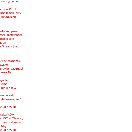
 w użyczenie.
padów 2021
bonifikacie przy
komunalnych
wadzonej przez
ci i rzetelności
zpieczenia
ładek
ż Pożarnej w
cji ze stanowisk
tawami
prawie rezygnacji
 parku Nad
ycjach
 drogi
ecznej 7-8 w
wania sali
odstawowej nr 4
nku przy ul.
y
eszkańców
ka 13C w Oleśnicy
y placu zabaw w
3 Maja
nku przy ul.