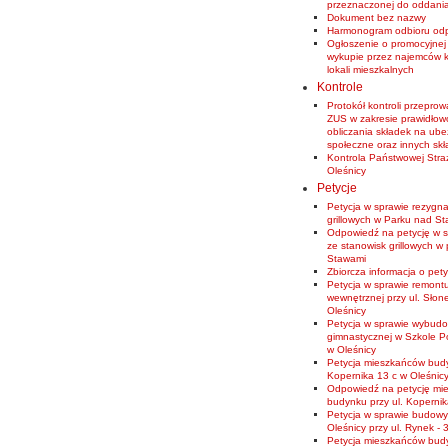
przeznaczonej do oddania
Dokument bez nazwy
Harmonogram odbioru od
Ogłoszenie o promocyjnej 
wykupie przez najemców 
lokali mieszkalnych
Kontrole
Protokół kontroli przepro
ZUS w zakresie prawidłowoś
obliczania składek na ube
społeczne oraz innych sk
Kontrola Państwowej Stra
Oleśnicy
Petycje
Petycja w sprawie rezygna
grillowych w Parku nad S
Odpowiedź na petycję w s
ze stanowisk grillowych w
Stawami
Zbiorcza informacja o pet
Petycja w sprawie remontu
wewnętrznej przy ul. Słon
Oleśnicy
Petycja w sprawie wybudo
gimnastycznej w Szkole P
w Oleśnicy
Petycja mieszkańców budy
Kopernika 13 c w Oleśnic
Odpowiedź na petycję mi
budynku przy ul. Koperni
Petycja w sprawie budow
Oleśnicy przy ul. Rynek - 
Petycja mieszkańców budy