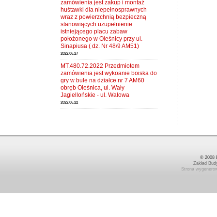
zamówienia jest zakup i montaż
huśtawki dla niepełnosprawnych
wraz z powierzchnią bezpieczną
stanowiących uzupełnienie
istniejącego placu zabaw
położonego w Oleśnicy przy ul.
Sinapiusa ( dz. Nr 48/9 AM51)
2022.06.27
MT.480.72.2022 Przedmiotem
zamówienia jest wykoanie boiska do
gry w bule na działce nr 7 AM60
obręb Oleśnica, ul. Wały
Jagiellońskie - ul. Wałowa
2022.06.22
© 2008 B
Zakład Bud
Strona wygenerow