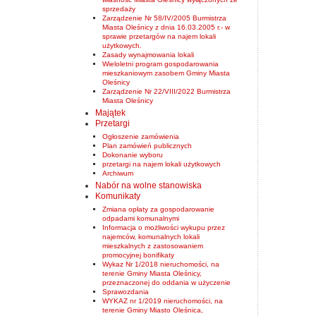
sprzedaży
Zarządzenie Nr 58/IV/2005 Burmistrza
Miasta Oleśnicy z dnia 16.03.2005 r.- w
sprawie przetargów na najem lokali
użytkowych.
Zasady wynajmowania lokali
Wieloletni program gospodarowania
mieszkaniowym zasobem Gminy Miasta
Oleśnicy
Zarządzenie Nr 22/VIII/2022 Burmistrza
Miasta Oleśnicy
Majątek
Przetargi
Ogłoszenie zamówienia
Plan zamówień publicznych
Dokonanie wyboru
przetargi na najem lokali użytkowych
Archiwum
Nabór na wolne stanowiska
Komunikaty
Zmiana opłaty za gospodarowanie
odpadami komunalnymi
Informacja o możliwości wykupu przez
najemców, komunalnych lokali
mieszkalnych z zastosowaniem
promocyjnej bonifikaty
Wykaz Nr 1/2018 nieruchomości, na
terenie Gminy Miasta Oleśnicy,
przeznaczonej do oddania w użyczenie
Sprawozdania
WYKAZ nr 1/2019 nieruchomości, na
terenie Gminy Miasto Oleśnica,