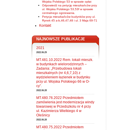
Wojska Polskiego 53 w sprawie opłat
Odpowiedź na petycję mieszkańców przy
ul. Wojska Polskiego 53,53f w sprawie
centralnego ogrzewania.
Petycja mieszkańców budynków przy ul.
Rynek 45 a-b,46,47,48 i ul. 3 Maja 69-71
Kontakt
NAJNOWSZE PUBLIKACJE
2021
2022.06.29
MT.481.10.2022 Rem. lokali mieszk.
w budynkach wielorodzinnych –
Zadania: „Przebudowa lokali
mieszkalnych (nr 4,6,7,10) z
wydzieleniem łazienek w budynku
przy ul. Wojska Polskiego 66 w O-
cy”.
2022.06.28
MT.480.76.2022 Przedmiotem
zamówienia jest modernizacja windy
towarowej w Przedszkolu nr 4 przy
ul. Kazimierza Wielkiego 4 w
Oleśnicy
2022.06.28
MT.480.75.2022 Przedmiotem