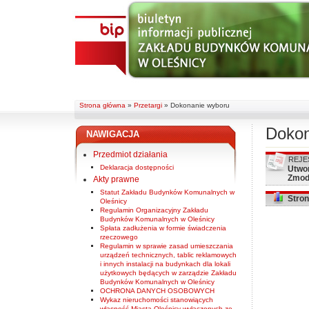
Strona główna
»
Przetargi
»
Dokonanie wyboru
Dokon
NAWIGACJA
Przedmiot działania
REJE
Deklaracja dostępności
Utwo
Zmod
Akty prawne
Statut Zakładu Budynków Komunalnych w
Stron
Oleśnicy
Regulamin Organizacyjny Zakładu
Budynków Komunalnych w Oleśnicy
Spłata zadłużenia w formie świadczenia
rzeczowego
Regulamin w sprawie zasad umieszczania
urządzeń technicznych, tablic reklamowych
i innych instalacji na budynkach dla lokali
użytkowych będących w zarządzie Zakładu
Budynków Komunalnych w Oleśnicy
OCHRONA DANYCH OSOBOWYCH
Wykaz nieruchomości stanowiących
własność Miasta Oleśnicy wyłączonych ze