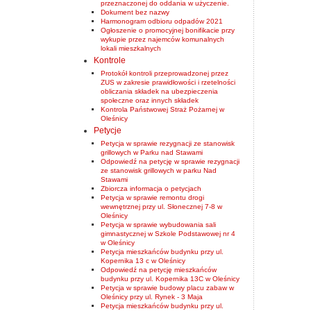
przeznaczonej do oddania w użyczenie.
Dokument bez nazwy
Harmonogram odbioru odpadów 2021
Ogłoszenie o promocyjnej bonifikacie przy
wykupie przez najemców komunalnych
lokali mieszkalnych
Kontrole
Protokół kontroli przeprowadzonej przez
ZUS w zakresie prawidłowości i rzetelności
obliczania składek na ubezpieczenia
społeczne oraz innych składek
Kontrola Państwowej Straż Pożarnej w
Oleśnicy
Petycje
Petycja w sprawie rezygnacji ze stanowisk
grillowych w Parku nad Stawami
Odpowiedź na petycję w sprawie rezygnacji
ze stanowisk grillowych w parku Nad
Stawami
Zbiorcza informacja o petycjach
Petycja w sprawie remontu drogi
wewnętrznej przy ul. Słonecznej 7-8 w
Oleśnicy
Petycja w sprawie wybudowania sali
gimnastycznej w Szkole Podstawowej nr 4
w Oleśnicy
Petycja mieszkańców budynku przy ul.
Kopernika 13 c w Oleśnicy
Odpowiedź na petycję mieszkańców
budynku przy ul. Kopernika 13C w Oleśnicy
Petycja w sprawie budowy placu zabaw w
Oleśnicy przy ul. Rynek - 3 Maja
Petycja mieszkańców budynku przy ul.