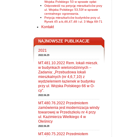
Wojska Polskiego 53 w sprawie opłat
Odpowiedź na petycję mieszkańców przy
ul. Wojska Polskiego 53,53f w sprawie
centralnego ogrzewania.
Petycja mieszkańców budynków przy ul.
Rynek 45 a-b,46,47,48 i ul. 3 Maja 69-71
Kontakt
NAJNOWSZE PUBLIKACJE
2021
2022.06.29
MT.481.10.2022 Rem. lokali mieszk.
w budynkach wielorodzinnych –
Zadania: „Przebudowa lokali
mieszkalnych (nr 4,6,7,10) z
wydzieleniem łazienek w budynku
przy ul. Wojska Polskiego 66 w O-
cy”.
2022.06.28
MT.480.76.2022 Przedmiotem
zamówienia jest modernizacja windy
towarowej w Przedszkolu nr 4 przy
ul. Kazimierza Wielkiego 4 w
Oleśnicy
2022.06.28
MT.480.75.2022 Przedmiotem