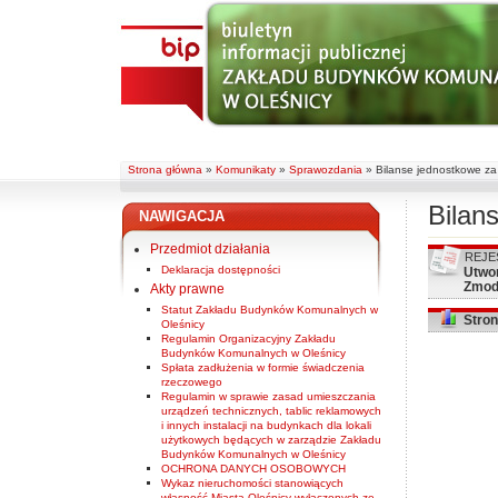
Strona główna
»
Komunikaty
»
Sprawozdania
»
Bilanse jednostkowe za
Bilan
NAWIGACJA
Przedmiot działania
REJE
Deklaracja dostępności
Utwo
Zmod
Akty prawne
Statut Zakładu Budynków Komunalnych w
Stron
Oleśnicy
Regulamin Organizacyjny Zakładu
Budynków Komunalnych w Oleśnicy
Spłata zadłużenia w formie świadczenia
rzeczowego
Regulamin w sprawie zasad umieszczania
urządzeń technicznych, tablic reklamowych
i innych instalacji na budynkach dla lokali
użytkowych będących w zarządzie Zakładu
Budynków Komunalnych w Oleśnicy
OCHRONA DANYCH OSOBOWYCH
Wykaz nieruchomości stanowiących
własność Miasta Oleśnicy wyłączonych ze