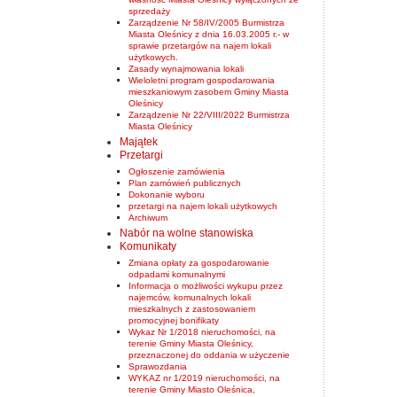
sprzedaży
Zarządzenie Nr 58/IV/2005 Burmistrza
Miasta Oleśnicy z dnia 16.03.2005 r.- w
sprawie przetargów na najem lokali
użytkowych.
Zasady wynajmowania lokali
Wieloletni program gospodarowania
mieszkaniowym zasobem Gminy Miasta
Oleśnicy
Zarządzenie Nr 22/VIII/2022 Burmistrza
Miasta Oleśnicy
Majątek
Przetargi
Ogłoszenie zamówienia
Plan zamówień publicznych
Dokonanie wyboru
przetargi na najem lokali użytkowych
Archiwum
Nabór na wolne stanowiska
Komunikaty
Zmiana opłaty za gospodarowanie
odpadami komunalnymi
Informacja o możliwości wykupu przez
najemców, komunalnych lokali
mieszkalnych z zastosowaniem
promocyjnej bonifikaty
Wykaz Nr 1/2018 nieruchomości, na
terenie Gminy Miasta Oleśnicy,
przeznaczonej do oddania w użyczenie
Sprawozdania
WYKAZ nr 1/2019 nieruchomości, na
terenie Gminy Miasto Oleśnica,