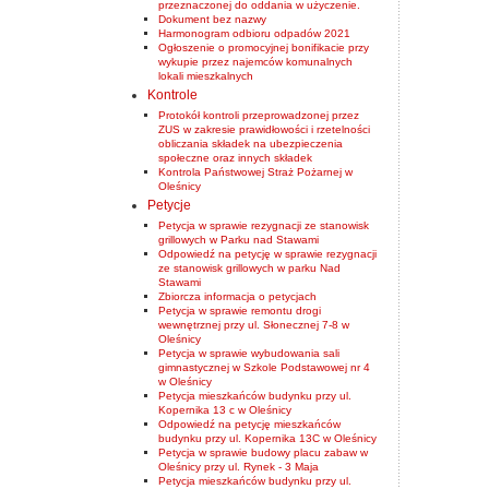
przeznaczonej do oddania w użyczenie.
Dokument bez nazwy
Harmonogram odbioru odpadów 2021
Ogłoszenie o promocyjnej bonifikacie przy
wykupie przez najemców komunalnych
lokali mieszkalnych
Kontrole
Protokół kontroli przeprowadzonej przez
ZUS w zakresie prawidłowości i rzetelności
obliczania składek na ubezpieczenia
społeczne oraz innych składek
Kontrola Państwowej Straż Pożarnej w
Oleśnicy
Petycje
Petycja w sprawie rezygnacji ze stanowisk
grillowych w Parku nad Stawami
Odpowiedź na petycję w sprawie rezygnacji
ze stanowisk grillowych w parku Nad
Stawami
Zbiorcza informacja o petycjach
Petycja w sprawie remontu drogi
wewnętrznej przy ul. Słonecznej 7-8 w
Oleśnicy
Petycja w sprawie wybudowania sali
gimnastycznej w Szkole Podstawowej nr 4
w Oleśnicy
Petycja mieszkańców budynku przy ul.
Kopernika 13 c w Oleśnicy
Odpowiedź na petycję mieszkańców
budynku przy ul. Kopernika 13C w Oleśnicy
Petycja w sprawie budowy placu zabaw w
Oleśnicy przy ul. Rynek - 3 Maja
Petycja mieszkańców budynku przy ul.