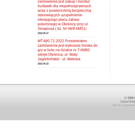
zamówienia jest zakup i montaż
huśtawki dla niepełnosprawnych
wraz z powierzchnią bezpieczną
stanowiących uzupełnienie
istniejącego placu zabaw
położonego w Oleśnicy przy ul.
Sinapiusa ( dz. Nr 48/9 AM51)
2022.06.27
MT.480.72.2022 Przedmiotem
zamówienia jest wykoanie boiska do
gry w bule na działce nr 7 AM60
obręb Oleśnica, ul. Wały
Jagiellońskie - ul. Wałowa
2022.06.22
© 2008 B
Zakład Bud
Strona wygenerow