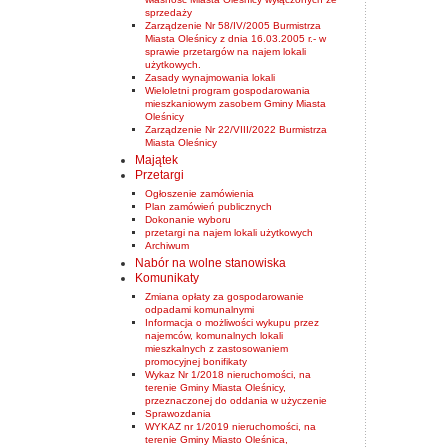
sprzedaży
Zarządzenie Nr 58/IV/2005 Burmistrza
Miasta Oleśnicy z dnia 16.03.2005 r.- w
sprawie przetargów na najem lokali
użytkowych.
Zasady wynajmowania lokali
Wieloletni program gospodarowania
mieszkaniowym zasobem Gminy Miasta
Oleśnicy
Zarządzenie Nr 22/VIII/2022 Burmistrza
Miasta Oleśnicy
Majątek
Przetargi
Ogłoszenie zamówienia
Plan zamówień publicznych
Dokonanie wyboru
przetargi na najem lokali użytkowych
Archiwum
Nabór na wolne stanowiska
Komunikaty
Zmiana opłaty za gospodarowanie
odpadami komunalnymi
Informacja o możliwości wykupu przez
najemców, komunalnych lokali
mieszkalnych z zastosowaniem
promocyjnej bonifikaty
Wykaz Nr 1/2018 nieruchomości, na
terenie Gminy Miasta Oleśnicy,
przeznaczonej do oddania w użyczenie
Sprawozdania
WYKAZ nr 1/2019 nieruchomości, na
terenie Gminy Miasto Oleśnica,