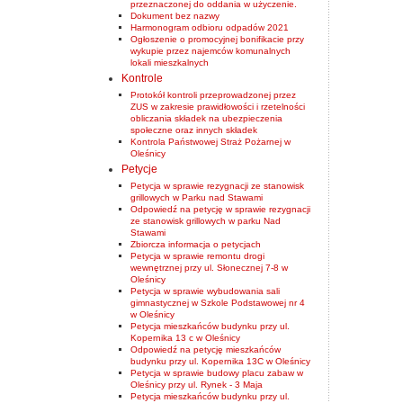
przeznaczonej do oddania w użyczenie.
Dokument bez nazwy
Harmonogram odbioru odpadów 2021
Ogłoszenie o promocyjnej bonifikacie przy
wykupie przez najemców komunalnych
lokali mieszkalnych
Kontrole
Protokół kontroli przeprowadzonej przez
ZUS w zakresie prawidłowości i rzetelności
obliczania składek na ubezpieczenia
społeczne oraz innych składek
Kontrola Państwowej Straż Pożarnej w
Oleśnicy
Petycje
Petycja w sprawie rezygnacji ze stanowisk
grillowych w Parku nad Stawami
Odpowiedź na petycję w sprawie rezygnacji
ze stanowisk grillowych w parku Nad
Stawami
Zbiorcza informacja o petycjach
Petycja w sprawie remontu drogi
wewnętrznej przy ul. Słonecznej 7-8 w
Oleśnicy
Petycja w sprawie wybudowania sali
gimnastycznej w Szkole Podstawowej nr 4
w Oleśnicy
Petycja mieszkańców budynku przy ul.
Kopernika 13 c w Oleśnicy
Odpowiedź na petycję mieszkańców
budynku przy ul. Kopernika 13C w Oleśnicy
Petycja w sprawie budowy placu zabaw w
Oleśnicy przy ul. Rynek - 3 Maja
Petycja mieszkańców budynku przy ul.