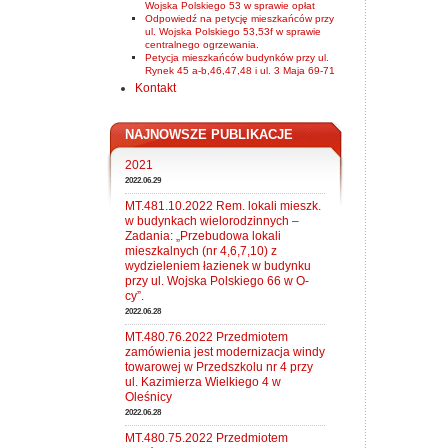
Wojska Polskiego 53 w sprawie opłat
Odpowiedź na petycję mieszkańców przy
ul. Wojska Polskiego 53,53f w sprawie
centralnego ogrzewania.
Petycja mieszkańców budynków przy ul.
Rynek 45 a-b,46,47,48 i ul. 3 Maja 69-71
Kontakt
NAJNOWSZE PUBLIKACJE
2021
2022.06.29
MT.481.10.2022 Rem. lokali mieszk.
w budynkach wielorodzinnych –
Zadania: „Przebudowa lokali
mieszkalnych (nr 4,6,7,10) z
wydzieleniem łazienek w budynku
przy ul. Wojska Polskiego 66 w O-
cy”.
2022.06.28
MT.480.76.2022 Przedmiotem
zamówienia jest modernizacja windy
towarowej w Przedszkolu nr 4 przy
ul. Kazimierza Wielkiego 4 w
Oleśnicy
2022.06.28
MT.480.75.2022 Przedmiotem