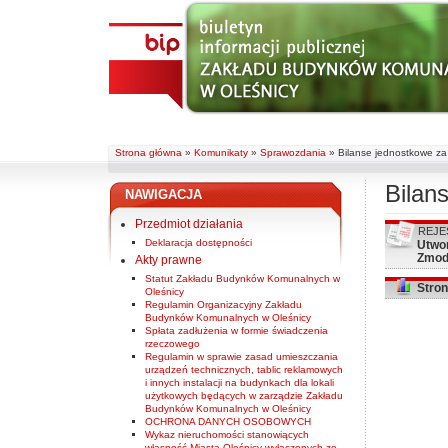
Strona główna
»
Komunikaty
»
Sprawozdania
»
Bilanse jednostkowe za
Bilan
NAWIGACJA
Przedmiot działania
REJE
Deklaracja dostępności
Utwo
Zmod
Akty prawne
Statut Zakładu Budynków Komunalnych w
Stron
Oleśnicy
Regulamin Organizacyjny Zakładu
Budynków Komunalnych w Oleśnicy
Spłata zadłużenia w formie świadczenia
rzeczowego
Regulamin w sprawie zasad umieszczania
urządzeń technicznych, tablic reklamowych
i innych instalacji na budynkach dla lokali
użytkowych będących w zarządzie Zakładu
Budynków Komunalnych w Oleśnicy
OCHRONA DANYCH OSOBOWYCH
Wykaz nieruchomości stanowiących
własność Miasta Oleśnicy wyłączonych ze