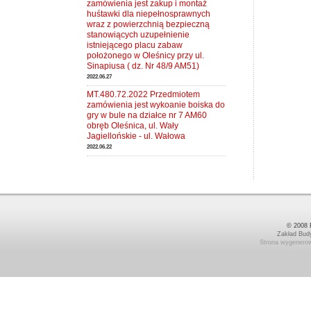
zamówienia jest zakup i montaż
huśtawki dla niepełnosprawnych
wraz z powierzchnią bezpieczną
stanowiących uzupełnienie
istniejącego placu zabaw
położonego w Oleśnicy przy ul.
Sinapiusa ( dz. Nr 48/9 AM51)
2022.06.27
MT.480.72.2022 Przedmiotem
zamówienia jest wykoanie boiska do
gry w bule na działce nr 7 AM60
obręb Oleśnica, ul. Wały
Jagiellońskie - ul. Wałowa
2022.06.22
© 2008 B
Zakład Bud
Strona wygenerow